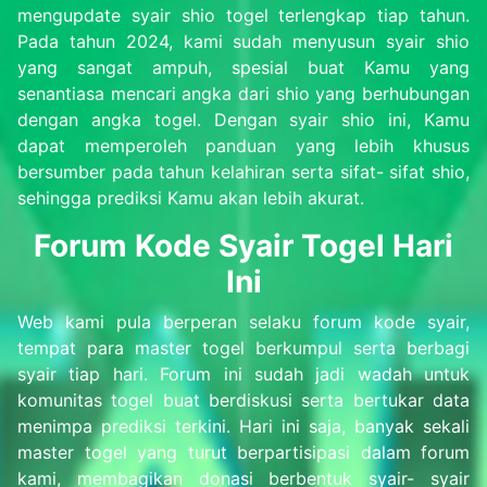
mengupdate syair shio togel terlengkap tiap tahun.
Pada tahun 2024, kami sudah menyusun syair shio
yang sangat ampuh, spesial buat Kamu yang
senantiasa mencari angka dari shio yang berhubungan
dengan angka togel. Dengan syair shio ini, Kamu
dapat memperoleh panduan yang lebih khusus
bersumber pada tahun kelahiran serta sifat- sifat shio,
sehingga prediksi Kamu akan lebih akurat.
Forum Kode Syair Togel Hari
Ini
Web kami pula berperan selaku forum kode syair,
tempat para master togel berkumpul serta berbagi
syair tiap hari. Forum ini sudah jadi wadah untuk
komunitas togel buat berdiskusi serta bertukar data
menimpa prediksi terkini. Hari ini saja, banyak sekali
master togel yang turut berpartisipasi dalam forum
kami, membagikan donasi berbentuk syair- syair