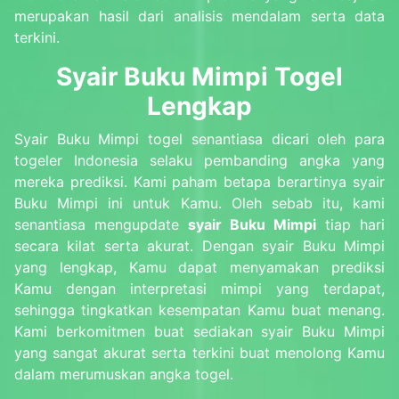
merupakan hasil dari analisis mendalam serta data
terkini.
Syair Buku Mimpi Togel
Lengkap
Syair Buku Mimpi togel senantiasa dicari oleh para
togeler Indonesia selaku pembanding angka yang
mereka prediksi. Kami paham betapa berartinya syair
Buku Mimpi ini untuk Kamu. Oleh sebab itu, kami
senantiasa mengupdate
syair Buku Mimpi
tiap hari
secara kilat serta akurat. Dengan syair Buku Mimpi
yang lengkap, Kamu dapat menyamakan prediksi
Kamu dengan interpretasi mimpi yang terdapat,
sehingga tingkatkan kesempatan Kamu buat menang.
Kami berkomitmen buat sediakan syair Buku Mimpi
yang sangat akurat serta terkini buat menolong Kamu
dalam merumuskan angka togel.