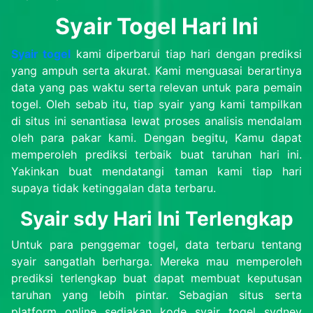
Syair Togel Hari Ini
Syair togel
kami diperbarui tiap hari dengan prediksi
yang ampuh serta akurat. Kami menguasai berartinya
data yang pas waktu serta relevan untuk para pemain
togel. Oleh sebab itu, tiap syair yang kami tampilkan
di situs ini senantiasa lewat proses analisis mendalam
oleh para pakar kami. Dengan begitu, Kamu dapat
memperoleh prediksi terbaik buat taruhan hari ini.
Yakinkan buat mendatangi taman kami tiap hari
supaya tidak ketinggalan data terbaru.
Syair sdy Hari Ini Terlengkap
Untuk para penggemar togel, data terbaru tentang
syair sangatlah berharga. Mereka mau memperoleh
prediksi terlengkap buat dapat membuat keputusan
taruhan yang lebih pintar. Sebagian situs serta
platform online sediakan kode syair togel sydney