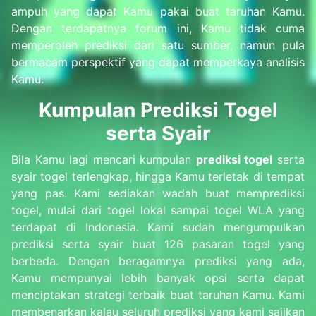
ampuh yang dapat Kamu pakai buat taruhan Kamu.
Dengan terdapatnya forum ini, Kamu tidak cuma
memperoleh prediksi dari satu sumber, namun pula
bermacam perspektif yang dapat memperkaya analisis
Kamu.
Kumpulan Prediksi Togel
serta Syair
Bila Kamu lagi mencari kumpulan
prediksi togel
serta
syair togel terlengkap, hingga Kamu terletak di tempat
yang pas. Kami sediakan wadah buat memprediksi
togel, mulai dari togel lokal sampai togel WLA yang
terdapat di Indonesia. Kami sudah mengumpulkan
prediksi serta syair buat 126 pasaran togel yang
berbeda. Dengan beragamnya prediksi yang ada,
Kamu mempunyai lebih banyak opsi serta dapat
menciptakan strategi terbaik buat taruhan Kamu. Kami
membenarkan kalau seluruh prediksi yang kami sajikan