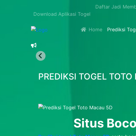
Daftar Jadi Mem
Download Aplikasi Togel
Home
Prediksi Tog
PREDIKSI TOGEL TOTO
Situs Boco