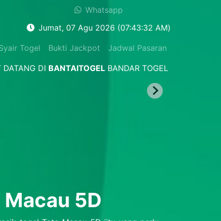
Whatsapp
Jumat, 07 Agu 2026 (
07:43:32 AM
)
Syair Togel
Bukti Jackpot
Jadwal Pasaran
 DI
BANTAI
TOGEL
BANDAR TOGEL ONLINE DAN SITUS SL
to Macau 5D