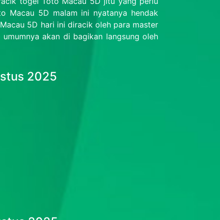
acik togel Toto Macau 5D jitu yang perlu
oto Macau 5D malam ini nyatanya hendak
acau 5D hari ini diracik oleh para master
us umumnya akan di bagikan langsung oleh
ustus 2025