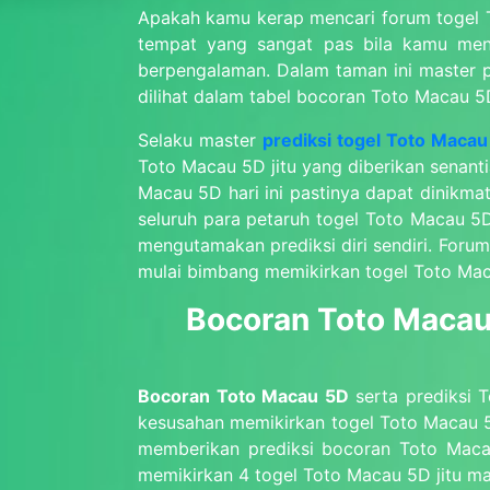
Apakah kamu kerap mencari forum togel T
tempat yang sangat pas bila kamu men
berpengalaman. Dalam taman ini master 
dilihat dalam tabel bocoran Toto Macau 5D
Selaku master
prediksi togel Toto Macau 
Toto Macau 5D jitu yang diberikan senant
Macau 5D hari ini pastinya dapat dinikma
seluruh para petaruh togel Toto Macau 5
mengutamakan prediksi diri sendiri. Foru
mulai bimbang memikirkan togel Toto Maca
Bocoran Toto Macau
Bocoran Toto Macau 5D
serta prediksi 
kesusahan memikirkan togel Toto Macau 5D
memberikan prediksi bocoran Toto Maca
memikirkan 4 togel Toto Macau 5D jitu ma