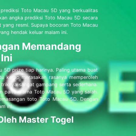
 prediksi Toto Macau 5D yang berkualitas
gikan angka prediksi Toto Macau 5D secara
sat yang resmi. Supaya bocoran Toto Macau
ang hendak keluar malam ini.
engan Memandang
Ini
5D prize tiap harinya. Paling utama buat
entu kerap merasakan rasanya memperoleh
 triknya sangat gampang serta sederhana.
m paito warna Toto Macau 5D yang salah.
 pemasangan toto Toto Macau 5D. Dengan
m ini.
 Oleh Master Togel