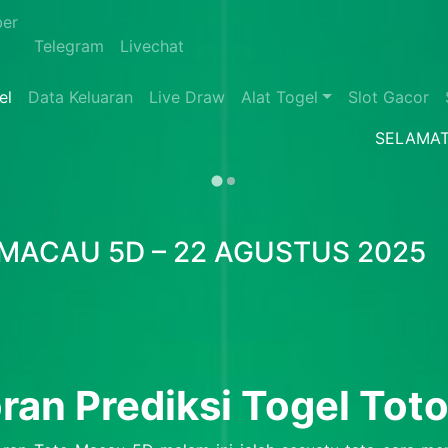
ber
Telegram
Livechat
el
Data Keluaran
Live Draw
Alat Togel
Slot Gacor
SELAMAT DATANG
 MACAU 5D – 22 AGUSTUS 2025
ran Prediksi Togel To