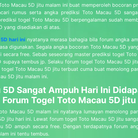
oto Macau 5D jitu malam ini buat memperoleh bocoran pre
cari rumus serta angka prediksi Toto Macau 5D sangat
prediksi togel Toto Macau 5D berpengalaman sudah membe
 yang disediakan di atas.
5D hari ini
nyatanya merasa bahagia bila forum angka amp
iasa digunakan. Segala angka bocoran Toto Macau 5D yang 
ti secara free. Sebab seseorang master prediksi togel Tot
D supaya tembus jp. Selaku forum togel Toto Macau 5D jit
m togel Toto Macau 5D jitu terbuat cuma buat menolong p
u 5D jitu malam ini.
 5D Sangat Ampuh Hari Ini Didap
Forum Togel Toto Macau 5D jitu
Toto Macau 5D malam ini nyatanya lumayan menolong par
 jitu hari ini. Lewat forum togel Toto Macau 5D jitu sang
u 5D ampuh secara free. Dengan terdapatnya forum an
lam ini tentu tembus.