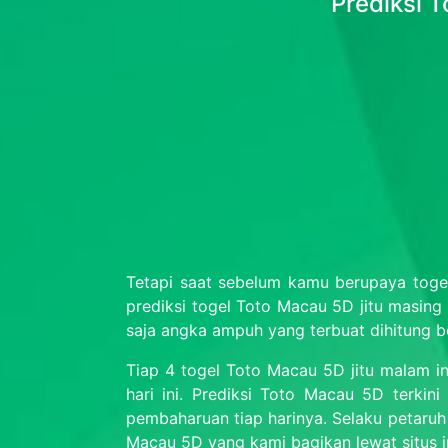
Prediksi 
Tetapi saat sebelum kamu berupaya togel
prediksi togel Toto Macau 5D jitu masin
saja angka ampuh yang terbuat dihitung 
Tiap 4 togel Toto Macau 5D jitu malam in
hari ini. Prediksi Toto Macau 5D terki
pembaharuan tiap harinya. Selaku petaruh
Macau 5D yang kami bagikan lewat situs in