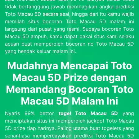
tidak bertanggung jawab membagikan angka prediksi
Toto Macau 5D secara asal, hingga dari itu kamu wajib
memilah situs bocoran Toto Macau 5D malam ini
langsung dari pusat yang resmi. Supaya bocoran Toto
Macau 5D ampuh, kamu dapat pakai situs kami selaku
acuan buat memperoleh bocoran no Toto Macau 5D
yang hendak keluar malam ini.
Mudahnya Mencapai Toto
Macau 5D Prize dengan
Memandang Bocoran Toto
Macau 5D Malam Ini
Nyaris 99% bettor
togel Toto Macau 5D
yang
menciptakan situs ini memperoleh jackpot Toto Macau
5D prize tiap harinya. Paling utama buat togelers yang
senantiasa mempercayakan prediksi Toto Macau 5D