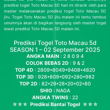
prediksi togel Toto Macau 5D hari ini diracik oleh para
master melaksanakan prediksi togel Toto Macau 5D
jitu. Togel Toto Macau 5D jitu malam ini tentu tembus
umumnya akan di bagikan langsung oleh master togel
lewat prediksi Toto Macau 5D malam ini.
Prediksi Togel Toto Macau 5d
SEASON 1 – 02 September 2025
ANGKA MAIN
:
2 8 0 9 4
COLOK BEBAS 2D
:
9 & 2
TOP 4D
:
2809*8049*9408*4820
TOP 3D
:
928*809*092*280*982
TOP 2D
:
82*29*28*20*02*80
SHIO
:
NAGA
ANGKA TWINS
:
22
☆☆☆
Prediksi Bantai Togel
☆☆☆