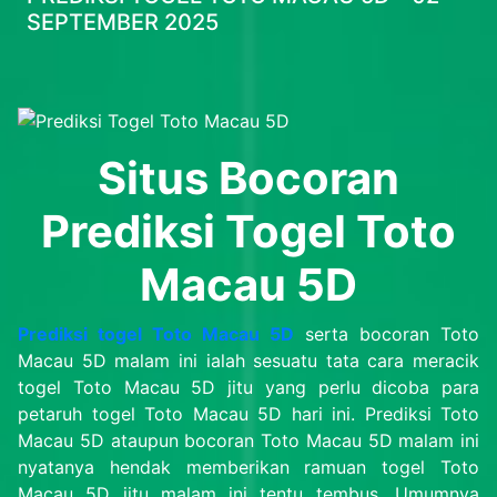
SEPTEMBER 2025
Situs Bocoran
Prediksi Togel Toto
Macau 5D
Prediksi togel Toto Macau 5D
serta bocoran Toto
Macau 5D malam ini ialah sesuatu tata cara meracik
togel Toto Macau 5D jitu yang perlu dicoba para
petaruh togel Toto Macau 5D hari ini. Prediksi Toto
Macau 5D ataupun bocoran Toto Macau 5D malam ini
nyatanya hendak memberikan ramuan togel Toto
Macau 5D jitu malam ini tentu tembus. Umumnya