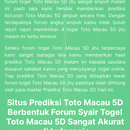
forum togel Toto Macau 5D jitu sangat ampuh malam
ini pasti saja kami hendak memberikan prediksi
bocoran Toto Macau 5D ampuh secara free. Dengan
terdapatnya forum angka ampuh kamu tidak butuh
repot repot memikirkan 4 togel Toto Macau 5D jitu
malam ini tentu tembus.
Selaku forum togel Toto Macau 5D jitu terpercaya
kami sangat bahagia bila kamu memberikan hasil
prediksi Toto Macau 5D malam ini kepada saudara
ataupun sahabat kamu yang menyayangi togel online.
Tiap prediksi Toto Macau 5D yang dibagikan lewat
forum togel Toto Macau 5D jitu pastinya telah dihitung
oleh para master Prediksi Toto Macau 5D Hari Ini.
Situs Prediksi Toto Macau 5D
Berbentuk Forum Syair Togel
Toto Macau 5D Sangat Akurat