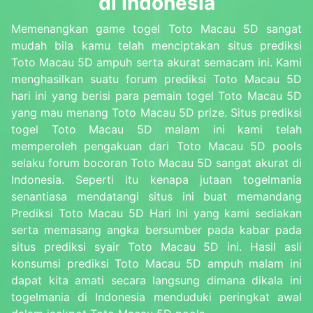
di Indonesia
Memenangkan game togel Toto Macau 5D sangat
mudah bila kamu telah menciptakan situs prediksi
Toto Macau 5D ampuh serta akurat semacam ini. Kami
menghasilkan suatu forum prediksi Toto Macau 5D
hari ini yang berisi para pemain togel Toto Macau 5D
yang mau menang Toto Macau 5D prize. Situs prediksi
togel Toto Macau 5D malam ini kami telah
memperoleh pengakuan dari Toto Macau 5D pools
selaku forum bocoran Toto Macau 5D sangat akurat di
Indonesia. Seperti itu kenapa jutaan togelmania
senantiasa mendatangi situs ini buat memandang
Prediksi Toto Macau 5D Hari Ini yang kami sediakan
serta memasang angka bersumber pada kabar pada
situs prediksi syair Toto Macau 5D ini. Hasil asli
konsumsi prediksi Toto Macau 5D ampuh malam ini
dapat kita amati secara langsung dimana dikala ini
togelmania di Indonesia menduduki peringkat awal