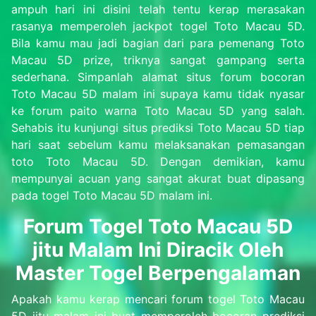
ampuh hari ini disini telah tentu kerap merasakan
rasanya memperoleh jackpot togel Toto Macau 5D.
Bila kamu mau jadi bagian dari para pemenang Toto
Macau 5D prize, triknya sangat gampang serta
sederhana. Simpanlah alamat situs forum bocoran
Toto Macau 5D malam ini supaya kamu tidak nyasar
ke forum paito warna Toto Macau 5D yang salah.
Sehabis itu kunjungi situs prediksi Toto Macau 5D tiap
hari saat sebelum kamu melaksanakan pemasangan
toto Toto Macau 5D. Dengan demikian, kamu
mempunyai acuan yang sangat akurat buat dipasang
pada togel Toto Macau 5D malam ini.
Forum Togel Toto Macau 5D
jitu Malam Ini Diracik Oleh
Master Togel Berpengalaman
Apakah kamu kerap mencari forum togel Toto Macau