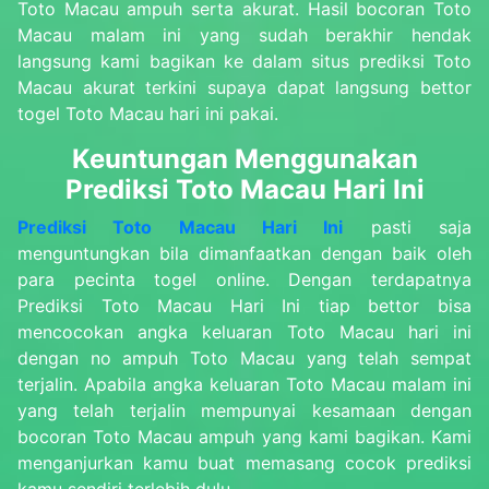
Toto Macau ampuh serta akurat. Hasil bocoran Toto
Macau malam ini yang sudah berakhir hendak
langsung kami bagikan ke dalam situs prediksi Toto
Macau akurat terkini supaya dapat langsung bettor
togel Toto Macau hari ini pakai.
Keuntungan Menggunakan
Prediksi Toto Macau Hari Ini
Prediksi Toto Macau Hari Ini
pasti saja
menguntungkan bila dimanfaatkan dengan baik oleh
para pecinta togel online. Dengan terdapatnya
Prediksi Toto Macau Hari Ini tiap bettor bisa
mencocokan angka keluaran Toto Macau hari ini
dengan no ampuh Toto Macau yang telah sempat
terjalin. Apabila angka keluaran Toto Macau malam ini
yang telah terjalin mempunyai kesamaan dengan
bocoran Toto Macau ampuh yang kami bagikan. Kami
menganjurkan kamu buat memasang cocok prediksi