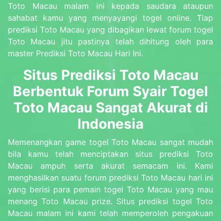
Toto Macau malam ini kepada saudara ataupun
sahabat kamu yang menyayangi togel online. Tiap
prediksi Toto Macau yang dibagikan lewat forum togel
Toto Macau jitu pastinya telah dihitung oleh para
master Prediksi Toto Macau Hari Ini.
Situs Prediksi Toto Macau
Berbentuk Forum Syair Togel
Toto Macau Sangat Akurat di
Indonesia
Memenangkan game togel Toto Macau sangat mudah
bila kamu telah menciptakan situs prediksi Toto
Macau ampuh serta akurat semacam ini. Kami
menghasilkan suatu forum prediksi Toto Macau hari ini
yang berisi para pemain togel Toto Macau yang mau
menang Toto Macau prize. Situs prediksi togel Toto
Macau malam ini kami telah memperoleh pengakuan