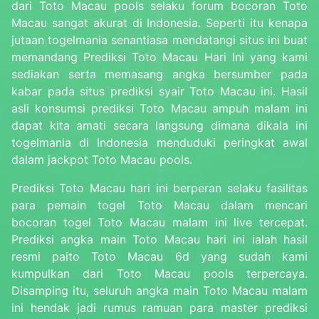
dari Toto Macau pools selaku forum bocoran Toto
Macau sangat akurat di Indonesia. Seperti itu kenapa
jutaan togelmania senantiasa mendatangi situs ini buat
memandang Prediksi Toto Macau Hari Ini yang kami
sediakan serta memasang angka bersumber pada
kabar pada situs prediksi syair Toto Macau ini. Hasil
asli konsumsi prediksi Toto Macau ampuh malam ini
dapat kita amati secara langsung dimana dikala ini
togelmania di Indonesia menduduki peringkat awal
dalam jackpot Toto Macau pools.
Prediksi Toto Macau hari ini berperan selaku fasilitas
para pemain togel Toto Macau dalam mencari
bocoran togel Toto Macau malam ini live tercepat.
Prediksi angka main Toto Macau hari ini ialah hasil
resmi paito Toto Macau 6d yang sudah kami
kumpulkan dari Toto Macau pools terpercaya.
Disamping itu, seluruh angka main Toto Macau malam
ini hendak jadi rumus ramuan para master prediksi