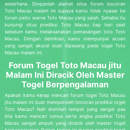
sederhana. Simpanlah alamat situs forum bocoran
Toto Macau malam ini supaya kamu tidak nyasar ke
forum paito warna Toto Macau yang salah. Sehabis itu
kunjungi situs prediksi Toto Macau tiap hari saat
sebelum kamu melaksanakan pemasangan toto Toto
Macau. Dengan demikian, kamu mempunyai acuan
yang sangat akurat buat dipasang pada togel Toto
Macau malam ini.
Forum Togel Toto Macau jitu
Malam Ini Diracik Oleh Master
Togel Berpengalaman
Apakah kamu kerap mencari forum togel Toto Macau
jitu malam ini buat memperoleh bocoran prediksi togel
Toto Macau? Nah disinilah tempat yang sangat pas
bila kamu mencari rumus serta angka prediksi Toto
Macau sangat ampuh yang diracik oleh master togel