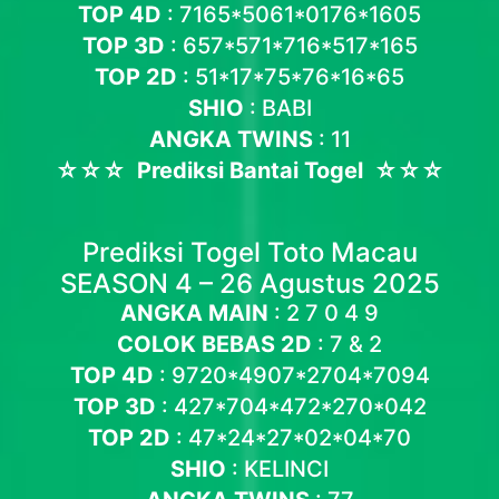
TOP 4D
:
7165*5061*0176*1605
TOP 3D
:
657*571*716*517*165
TOP 2D
:
51*17*75*76*16*65
SHIO
:
BABI
ANGKA TWINS
:
11
☆☆☆
Prediksi Bantai Togel
☆☆☆
Prediksi Togel Toto Macau
SEASON 4 – 26 Agustus 2025
ANGKA MAIN
:
2 7 0 4 9
COLOK BEBAS 2D
:
7 & 2
TOP 4D
:
9720*4907*2704*7094
TOP 3D
:
427*704*472*270*042
TOP 2D
:
47*24*27*02*04*70
SHIO
:
KELINCI