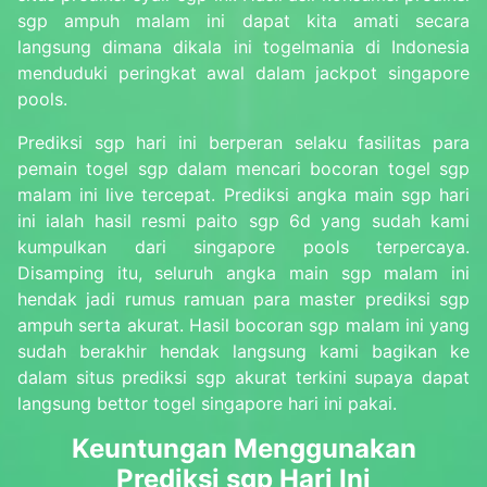
sgp ampuh malam ini dapat kita amati secara
langsung dimana dikala ini togelmania di Indonesia
menduduki peringkat awal dalam jackpot singapore
pools.
Prediksi sgp hari ini berperan selaku fasilitas para
pemain togel sgp dalam mencari bocoran togel sgp
malam ini live tercepat. Prediksi angka main sgp hari
ini ialah hasil resmi paito sgp 6d yang sudah kami
kumpulkan dari singapore pools terpercaya.
Disamping itu, seluruh angka main sgp malam ini
hendak jadi rumus ramuan para master prediksi sgp
ampuh serta akurat. Hasil bocoran sgp malam ini yang
sudah berakhir hendak langsung kami bagikan ke
dalam situs prediksi sgp akurat terkini supaya dapat
langsung bettor togel singapore hari ini pakai.
Keuntungan Menggunakan
Prediksi sgp Hari Ini