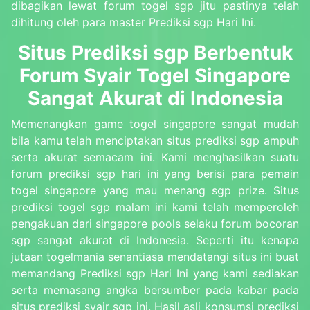
dibagikan lewat forum togel sgp jitu pastinya telah
dihitung oleh para master Prediksi sgp Hari Ini.
Situs Prediksi sgp Berbentuk
Forum Syair Togel Singapore
Sangat Akurat di Indonesia
Memenangkan game togel singapore sangat mudah
bila kamu telah menciptakan situs prediksi sgp ampuh
serta akurat semacam ini. Kami menghasilkan suatu
forum prediksi sgp hari ini yang berisi para pemain
togel singapore yang mau menang sgp prize. Situs
prediksi togel sgp malam ini kami telah memperoleh
pengakuan dari singapore pools selaku forum bocoran
sgp sangat akurat di Indonesia. Seperti itu kenapa
jutaan togelmania senantiasa mendatangi situs ini buat
memandang Prediksi sgp Hari Ini yang kami sediakan
serta memasang angka bersumber pada kabar pada
situs prediksi syair sgp ini. Hasil asli konsumsi prediksi