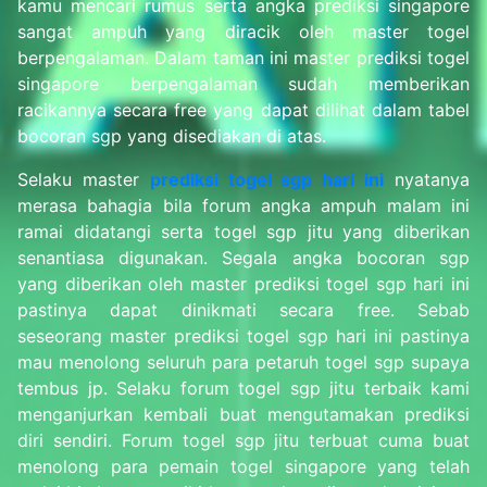
kamu mencari rumus serta angka prediksi singapore
sangat ampuh yang diracik oleh master togel
berpengalaman. Dalam taman ini master prediksi togel
singapore berpengalaman sudah memberikan
racikannya secara free yang dapat dilihat dalam tabel
bocoran sgp yang disediakan di atas.
Selaku master
prediksi togel sgp hari ini
nyatanya
merasa bahagia bila forum angka ampuh malam ini
ramai didatangi serta togel sgp jitu yang diberikan
senantiasa digunakan. Segala angka bocoran sgp
yang diberikan oleh master prediksi togel sgp hari ini
pastinya dapat dinikmati secara free. Sebab
seseorang master prediksi togel sgp hari ini pastinya
mau menolong seluruh para petaruh togel sgp supaya
tembus jp. Selaku forum togel sgp jitu terbaik kami
menganjurkan kembali buat mengutamakan prediksi
diri sendiri. Forum togel sgp jitu terbuat cuma buat
menolong para pemain togel singapore yang telah