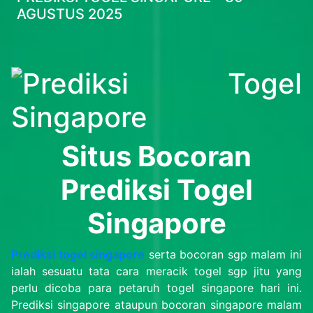
AGUSTUS 2025
Situs Bocoran
Prediksi Togel
Singapore
Prediksi togel singapore
serta bocoran sgp malam ini
ialah sesuatu tata cara meracik togel sgp jitu yang
perlu dicoba para petaruh togel singapore hari ini.
Prediksi singapore ataupun bocoran singapore malam