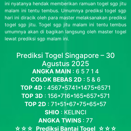
ini nyatanya hendak memberikan ramuan togel sgp jitu
malam ini tentu tembus. Umumnya prediksi togel sgp
hari ini diracik oleh para master melaksanakan prediksi
togel sgp jitu. Togel sgp jitu malam ini tentu tembus
umumnya akan di bagikan langsung oleh master togel
lewat prediksi sgp malam ini.
Prediksi Togel Singapore – 30
Agustus 2025
ANGKA MAIN
:
6 5 7 1 4
COLOK BEBAS 2D
:
5 & 6
TOP 4D
:
4567*5741*1475*6571
TOP 3D
:
156*716*165*657*571
TOP 2D
:
71*51*67*75*65*57
SHIO
:
KELINCI
ANGKA TWINS
:
77
☆☆☆
Prediksi Bantai Togel
☆☆☆