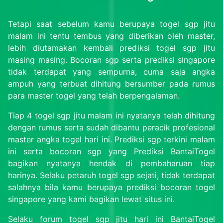
Tetapi saat sebelum kamu berupaya togel sgp jitu
malam ini tentu tembus yang diberikan oleh master,
lebih diutamakan kembali prediksi togel sgp jitu
masing masing. Bocoran sgp serta prediksi singapore
tidak terdapat yang sempurna, cuma saja angka
ampuh yang terbuat dihitung bersumber pada rumus
para master togel yang telah berpengalaman.
Tiap 4 togel sgp jitu malam ini nyatanya telah dihitung
dengan rumus serta sudah dibantu peracik profesional
master angka togel hari ini. Prediksi sgp terkini malam
ini serta bocoran sgp yang Prediksi BantaiTogel
bagikan nyatanya hendak di pembaharuan tiap
harinya. Selaku petaruh togel sgp sejati, tidak terdapat
salahnya bila kamu berupaya prediksi bocoran togel
singapore yang kami bagikan lewat situs ini.
Selaku forum togel sgp jitu hari ini BantaiTogel