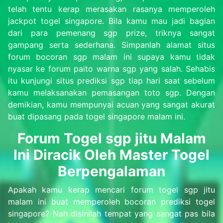
telah tentu kerap merasakan rasanya memperoleh
jackpot togel singapore. Bila kamu mau jadi bagian
dari para pemenang sgp prize, triknya sangat
gampang serta sederhana. Simpanlah alamat situs
forum bocoran sgp malam ini supaya kamu tidak
nyasar ke forum paito warna sgp yang salah. Sehabis
itu kunjungi situs prediksi sgp tiap hari saat sebelum
kamu melaksanakan pemasangan toto sgp. Dengan
demikian, kamu mempunyai acuan yang sangat akurat
buat dipasang pada togel singapore malam ini.
Forum Togel sgp jitu Malam
Ini Diracik Oleh Master Togel
Berpengalaman
Apakah kamu kerap mencari forum togel sgp jitu
malam ini buat memperoleh bocoran prediksi togel
singapore? Nah disinilah tempat yang sangat pas bila