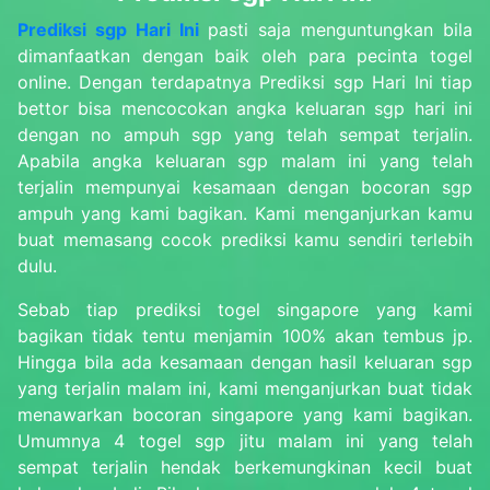
Prediksi sgp Hari Ini
pasti saja menguntungkan bila
dimanfaatkan dengan baik oleh para pecinta togel
online. Dengan terdapatnya Prediksi sgp Hari Ini tiap
bettor bisa mencocokan angka keluaran sgp hari ini
dengan no ampuh sgp yang telah sempat terjalin.
Apabila angka keluaran sgp malam ini yang telah
terjalin mempunyai kesamaan dengan bocoran sgp
ampuh yang kami bagikan. Kami menganjurkan kamu
buat memasang cocok prediksi kamu sendiri terlebih
dulu.
Sebab tiap prediksi togel singapore yang kami
bagikan tidak tentu menjamin 100% akan tembus jp.
Hingga bila ada kesamaan dengan hasil keluaran sgp
yang terjalin malam ini, kami menganjurkan buat tidak
menawarkan bocoran singapore yang kami bagikan.
Umumnya 4 togel sgp jitu malam ini yang telah
sempat terjalin hendak berkemungkinan kecil buat