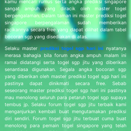
kamu mencari rumus serta angka prediksi singapore
sangat ampuh yang diracik oleh master togel
berpengalaman. Dalam taman ini master prediksi togel
singapore berpengalaman sudah memberikan
racikannya secara free yang dapat dilihat dalam tabel
bocoran sgp yang disediakan di atas.
Selaku master
prediksi togel sgp hari ini
nyatanya
merasa bahagia bila forum angka ampuh malam ini
ramai didatangi serta togel sgp jitu yang diberikan
senantiasa digunakan. Segala angka bocoran sgp
yang diberikan oleh master prediksi togel sgp hari ini
pastinya dapat dinikmati secara free. Sebab
seseorang master prediksi togel sgp hari ini pastinya
mau menolong seluruh para petaruh togel sgp supaya
tembus jp. Selaku forum togel sgp jitu terbaik kami
menganjurkan kembali buat mengutamakan prediksi
diri sendiri. Forum togel sgp jitu terbuat cuma buat
menolong para pemain togel singapore yang telah