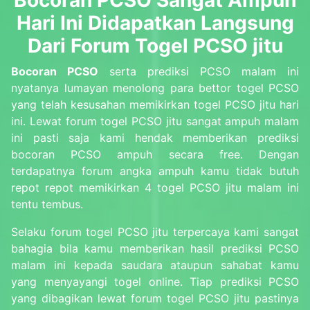
Bocoran PCSO Sangat Ampuh
Hari Ini Didapatkan Langsung
Dari Forum Togel PCSO jitu
Bocoran PCSO
serta prediksi PCSO malam ini
nyatanya lumayan menolong para bettor togel PCSO
yang telah kesusahan memikirkan togel PCSO jitu hari
ini. Lewat forum togel PCSO jitu sangat ampuh malam
ini pasti saja kami hendak memberikan prediksi
bocoran PCSO ampuh secara free. Dengan
terdapatnya forum angka ampuh kamu tidak butuh
repot repot memikirkan 4 togel PCSO jitu malam ini
tentu tembus.
Selaku forum togel PCSO jitu terpercaya kami sangat
bahagia bila kamu memberikan hasil prediksi PCSO
malam ini kepada saudara ataupun sahabat kamu
yang menyayangi togel online. Tiap prediksi PCSO
yang dibagikan lewat forum togel PCSO jitu pastinya