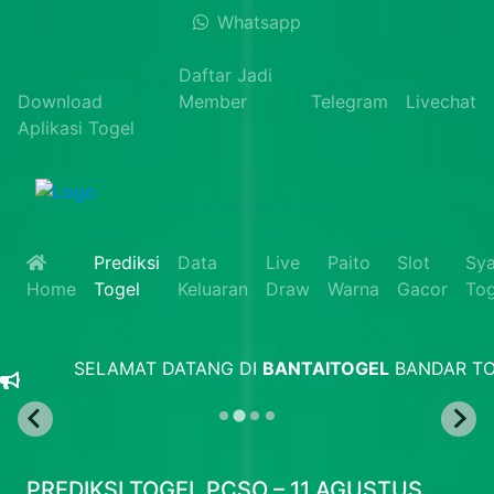
Whatsapp
Daftar Jadi
Download
Member
Telegram
Livechat
Aplikasi Togel
Prediksi
Data
Live
Paito
Slot
Sya
Home
Togel
Keluaran
Draw
Warna
Gacor
Tog
SELAMAT DATANG DI
BANTAI
TOGEL
BANDAR TOGEL O
PREDIKSI TOGEL PCSO – 11 AGUSTUS