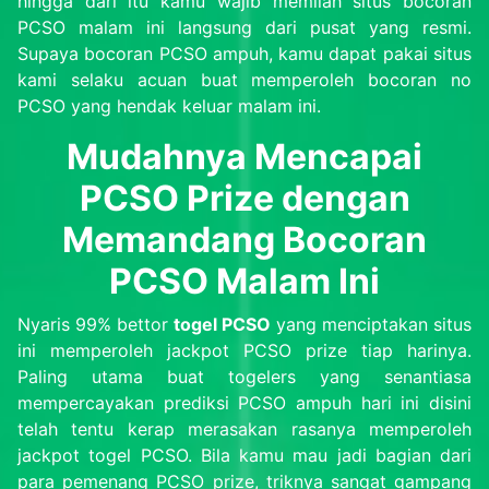
hingga dari itu kamu wajib memilah situs bocoran
PCSO malam ini langsung dari pusat yang resmi.
Supaya bocoran PCSO ampuh, kamu dapat pakai situs
kami selaku acuan buat memperoleh bocoran no
PCSO yang hendak keluar malam ini.
Mudahnya Mencapai
PCSO Prize dengan
Memandang Bocoran
PCSO Malam Ini
Nyaris 99% bettor
togel PCSO
yang menciptakan situs
ini memperoleh jackpot PCSO prize tiap harinya.
Paling utama buat togelers yang senantiasa
mempercayakan prediksi PCSO ampuh hari ini disini
telah tentu kerap merasakan rasanya memperoleh
jackpot togel PCSO. Bila kamu mau jadi bagian dari
para pemenang PCSO prize, triknya sangat gampang