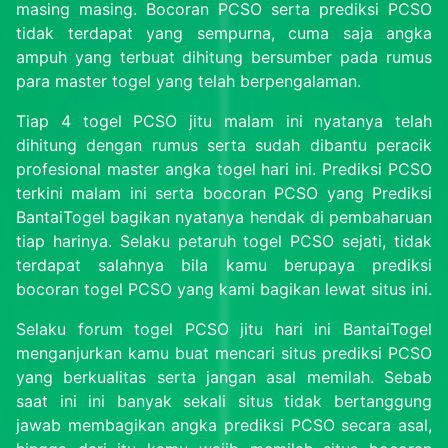
masing masing. Bocoran PCSO serta prediksi PCSO
tidak terdapat yang sempurna, cuma saja angka
ampuh yang terbuat dihitung bersumber pada rumus
para master togel yang telah berpengalaman.
Tiap 4 togel PCSO jitu malam ini nyatanya telah
dihitung dengan rumus serta sudah dibantu peracik
profesional master angka togel hari ini. Prediksi PCSO
terkini malam ini serta bocoran PCSO yang Prediksi
BantaiTogel bagikan nyatanya hendak di pembaharuan
tiap harinya. Selaku petaruh togel PCSO sejati, tidak
terdapat salahnya bila kamu berupaya prediksi
bocoran togel PCSO yang kami bagikan lewat situs ini.
Selaku forum togel PCSO jitu hari ini BantaiTogel
menganjurkan kamu buat mencari situs prediksi PCSO
yang berkualitas serta jangan asal memilah. Sebab
saat ini ini banyak sekali situs tidak bertanggung
jawab membagikan angka prediksi PCSO secara asal,