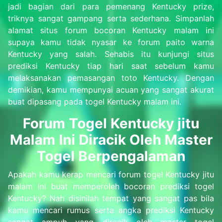
jadi bagian dari para pemenang Kentucky prize,
triknya sangat gampang serta sederhana. Simpanlah
alamat situs forum bocoran Kentucky malam ini
supaya kamu tidak nyasar ke forum paito warna
Kentucky yang salah. Sehabis itu kunjungi situs
prediksi Kentucky tiap hari saat sebelum kamu
melaksanakan pemasangan toto Kentucky. Dengan
demikian, kamu mempunyai acuan yang sangat akurat
buat dipasang pada togel Kentucky malam ini.
Forum Togel Kentucky jitu
Malam Ini Diracik Oleh Master
Togel Berpengalaman
Apakah kamu kerap mencari forum togel Kentucky jitu
malam ini buat memperoleh bocoran prediksi togel
Kentucky? Nah disinilah tempat yang sangat pas bila
kamu mencari rumus serta angka prediksi Kentucky