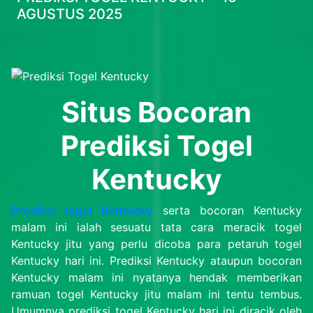
AGUSTUS 2025
Situs Bocoran
Prediksi Togel
Kentucky
Prediksi togel Kentucky
serta bocoran Kentucky
malam ini ialah sesuatu tata cara meracik togel
Kentucky jitu yang perlu dicoba para petaruh togel
Kentucky hari ini. Prediksi Kentucky ataupun bocoran
Kentucky malam ini nyatanya hendak memberikan
ramuan togel Kentucky jitu malam ini tentu tembus.
Umumnya prediksi togel Kentucky hari ini diracik oleh