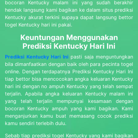
bocoran Kentucky malam ini yang sudah berakhir
hendak langsung kami bagikan ke dalam situs prediksi
Kentucky akurat terkini supaya dapat langsung bettor
togel Kentucky hari ini pakai.
Keuntungan Menggunakan
Prediksi Kentucky Hari Ini
Prediksi Kentucky Hari Ini
pasti saja menguntungkan
bila dimanfaatkan dengan baik oleh para pecinta togel
online. Dengan terdapatnya Prediksi Kentucky Hari Ini
tiap bettor bisa mencocokan angka keluaran Kentucky
hari ini dengan no ampuh Kentucky yang telah sempat
terjalin. Apabila angka keluaran Kentucky malam ini
yang telah terjalin mempunyai kesamaan dengan
bocoran Kentucky ampuh yang kami bagikan. Kami
menganjurkan kamu buat memasang cocok prediksi
kamu sendiri terlebih dulu.
Sebab tiap prediksi togel Kentucky yang kami bagikan