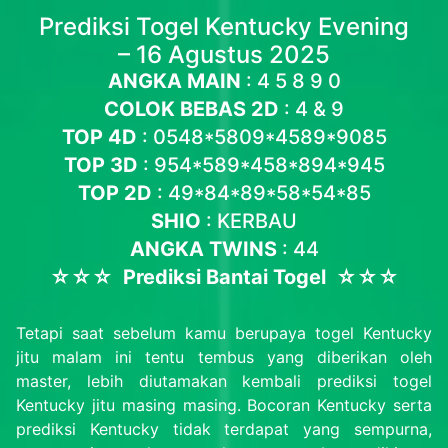
Prediksi Togel Kentucky Evening
– 16 Agustus 2025
ANGKA MAIN
:
4 5 8 9 0
COLOK BEBAS 2D
:
4 & 9
TOP 4D
:
0548*5809*4589*9085
TOP 3D
:
954*589*458*894*945
TOP 2D
:
49*84*89*58*54*85
SHIO
:
KERBAU
ANGKA TWINS
:
44
☆☆☆
Prediksi Bantai Togel
☆☆☆
Tetapi saat sebelum kamu berupaya togel Kentucky
jitu malam ini tentu tembus yang diberikan oleh
master, lebih diutamakan kembali prediksi togel
Kentucky jitu masing masing. Bocoran Kentucky serta
prediksi Kentucky tidak terdapat yang sempurna,