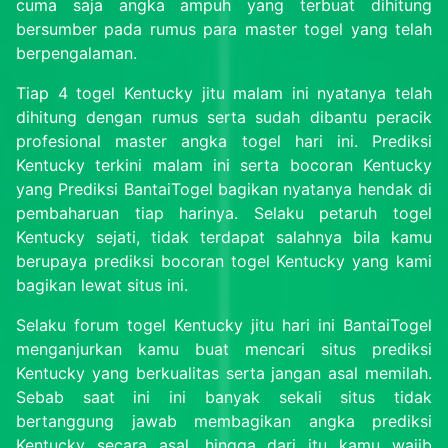
cuma saja angka ampuh yang terbuat dihitung
bersumber pada rumus para master togel yang telah
berpengalaman.
Tiap 4 togel Kentucky jitu malam ini nyatanya telah
dihitung dengan rumus serta sudah dibantu peracik
profesional master angka togel hari ini. Prediksi
Kentucky terkini malam ini serta bocoran Kentucky
yang Prediksi BantaiTogel bagikan nyatanya hendak di
pembaharuan tiap harinya. Selaku petaruh togel
Kentucky sejati, tidak terdapat salahnya bila kamu
berupaya prediksi bocoran togel Kentucky yang kami
bagikan lewat situs ini.
Selaku forum togel Kentucky jitu hari ini BantaiTogel
menganjurkan kamu buat mencari situs prediksi
Kentucky yang berkualitas serta jangan asal memilah.
Sebab saat ini ini banyak sekali situs tidak
bertanggung jawab membagikan angka prediksi
Kentucky secara asal, hingga dari itu kamu wajib