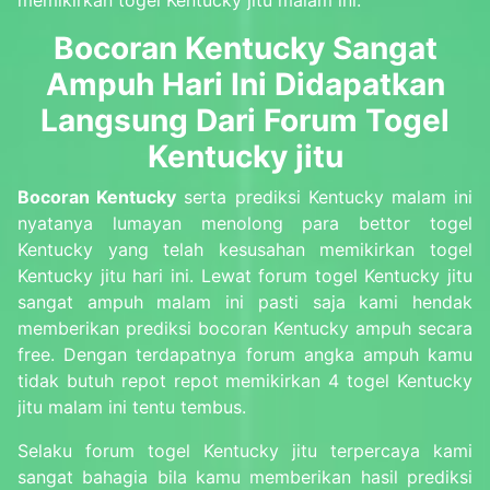
memikirkan togel Kentucky jitu malam ini.
Bocoran Kentucky Sangat
Ampuh Hari Ini Didapatkan
Langsung Dari Forum Togel
Kentucky jitu
Bocoran Kentucky
serta prediksi Kentucky malam ini
nyatanya lumayan menolong para bettor togel
Kentucky yang telah kesusahan memikirkan togel
Kentucky jitu hari ini. Lewat forum togel Kentucky jitu
sangat ampuh malam ini pasti saja kami hendak
memberikan prediksi bocoran Kentucky ampuh secara
free. Dengan terdapatnya forum angka ampuh kamu
tidak butuh repot repot memikirkan 4 togel Kentucky
jitu malam ini tentu tembus.
Selaku forum togel Kentucky jitu terpercaya kami
sangat bahagia bila kamu memberikan hasil prediksi