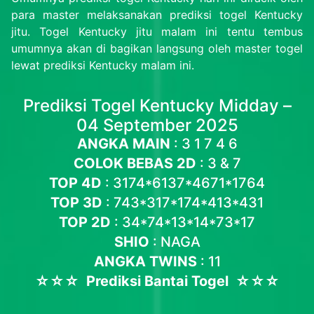
para master melaksanakan prediksi togel Kentucky
jitu. Togel Kentucky jitu malam ini tentu tembus
umumnya akan di bagikan langsung oleh master togel
lewat prediksi Kentucky malam ini.
Prediksi Togel Kentucky Midday –
04 September 2025
ANGKA MAIN
:
3 1 7 4 6
COLOK BEBAS 2D
:
3 & 7
TOP 4D
:
3174*6137*4671*1764
TOP 3D
:
743*317*174*413*431
TOP 2D
:
34*74*13*14*73*17
SHIO
:
NAGA
ANGKA TWINS
:
11
☆☆☆
Prediksi Bantai Togel
☆☆☆