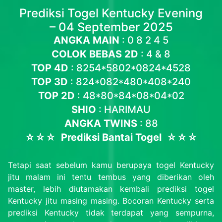
Prediksi Togel Kentucky Evening
– 04 September 2025
ANGKA MAIN
:
0 8 2 4 5
COLOK BEBAS 2D
:
4 & 8
TOP 4D
:
8254*5802*0824*4528
TOP 3D
:
824*082*480*408*240
TOP 2D
:
48*80*84*08*04*02
SHIO
:
HARIMAU
ANGKA TWINS
:
88
☆☆☆
Prediksi Bantai Togel
☆☆☆
Tetapi saat sebelum kamu berupaya togel Kentucky
jitu malam ini tentu tembus yang diberikan oleh
master, lebih diutamakan kembali prediksi togel
Kentucky jitu masing masing. Bocoran Kentucky serta
prediksi Kentucky tidak terdapat yang sempurna,