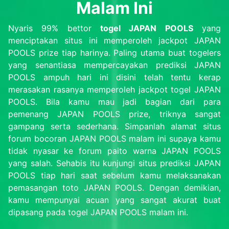
Malam Ini
Nyaris 99% bettor
togel JAPAN POOLS
yang
menciptakan situs ini memperoleh jackpot JAPAN
POOLS prize tiap harinya. Paling utama buat togelers
yang senantiasa mempercayakan prediksi JAPAN
POOLS ampuh hari ini disini telah tentu kerap
merasakan rasanya memperoleh jackpot togel JAPAN
POOLS. Bila kamu mau jadi bagian dari para
pemenang JAPAN POOLS prize, triknya sangat
gampang serta sederhana. Simpanlah alamat situs
forum bocoran JAPAN POOLS malam ini supaya kamu
tidak nyasar ke forum paito warna JAPAN POOLS
yang salah. Sehabis itu kunjungi situs prediksi JAPAN
POOLS tiap hari saat sebelum kamu melaksanakan
pemasangan toto JAPAN POOLS. Dengan demikian,
kamu mempunyai acuan yang sangat akurat buat
dipasang pada togel JAPAN POOLS malam ini.