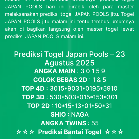
JAPAN POOLS hari ini diracik oleh para master
melaksanakan prediksi togel JAPAN POOLS jitu. Togel
JAPAN POOLS jitu malam ini tentu tembus umumnya
akan di bagikan langsung oleh master togel lewat
prediksi JAPAN POOLS malam ini.
Prediksi Togel Japan Pools – 23
Agustus 2025
ANGKA MAIN
:
3 0 1 5 9
COLOK BEBAS 2D
:
1 & 5
TOP 4D
:
3015*9031*0195*5910
TOP 3D
:
530*503*015*153*301
TOP 2D
:
10*15*13*01*50*31
SHIO
:
NAGA
ANGKA TWINS
:
55
☆☆☆
Prediksi Bantai Togel
☆☆☆