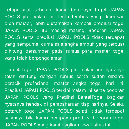
Tetapi saat sebelum kamu berupaya togel JAPAN
POOLS jitu malam ini tentu tembus yang diberikan
oleh master, lebih diutamakan kembali prediksi togel
JAPAN POOLS jitu masing masing. Bocoran JAPAN
POOLS serta prediksi JAPAN POOLS tidak terdapat
yang sempurna, cuma saja angka ampuh yang terbuat
dihitung bersumber pada rumus para master togel
yang telah berpengalaman.
Tiap 4 togel JAPAN POOLS jitu malam ini nyatanya
telah dihitung dengan rumus serta sudah dibantu
peracik profesional master angka togel hari ini.
Prediksi JAPAN POOLS terkini malam ini serta bocoran
JAPAN POOLS yang Prediksi BantaiTogel bagikan
nyatanya hendak di pembaharuan tiap harinya. Selaku
petaruh togel JAPAN POOLS sejati, tidak terdapat
salahnya bila kamu berupaya prediksi bocoran togel
JAPAN POOLS yang kami bagikan lewat situs ini.